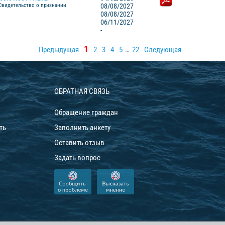
Свидетельство о признании
08/08/2027
08/08/2027
06/11/2027
-
1
Предыдущая
2
3
4
5
…
22
Следующая
ОБРАТНАЯ СВЯЗЬ
Обращение граждан
ть
Заполнить анкету
Оставить отзыв
Задать вопрос