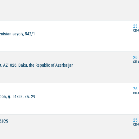
23.
СП-
enistan sayoly, 542/1
26.
СП-
, AZ1026, Baku, the Republic of Azerbaijan
26.
СП-
а, д. 51/53, кв. 29
25.
 CJCS
СП-