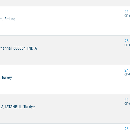
25.
СП-
t, Beijing
25.
СП-
Chennai, 600064, INDIA
24.
СП-
, Turkey
25.
СП-
A, ISTANBUL, Turkiye
26.