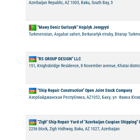
Azerbaijan Republic, AZ 1003, Baku, South Bay, 3
"Mawy Deniz Gurlusyk" Hojalyk Jemgyyti
Turkmenistan, Asgabat saheri, Berkararlyk etraby, Bitarap Turkm
"RS GROUP DESIGN" LLC
151, Knighsbridge Residence, 8 November avenue, Khatai district
"Ship Repair Construction" Open Joint Stock Company
Азербайджанская Республика, AZ1052, Баку, ул. Фаика Юсифо
"Zigh" Ship Repair Yard of "Azerbaijan Caspian Shipping"
2236 block, Zigh Hidhway, Baku, AZ 1027, Azerbaijan