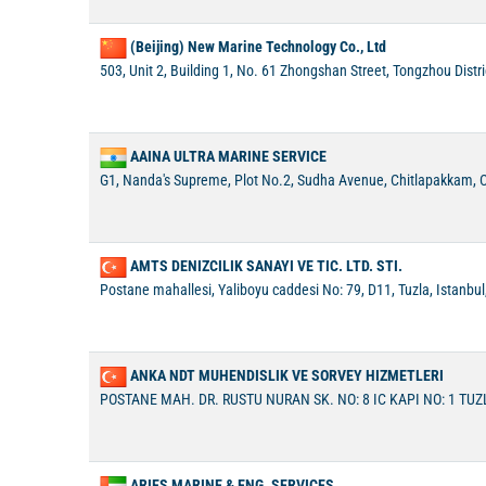
(Beijing) New Marine Technology Co., Ltd
503, Unit 2, Building 1, No. 61 Zhongshan Street, Tongzhou Distric
AAINA ULTRA MARINE SERVICE
G1, Nanda's Supreme, Plot No.2, Sudha Avenue, Chitlapakkam, 
AMTS DENIZCILIK SANAYI VE TIC. LTD. STI.
Postane mahallesi, Yaliboyu caddesi No: 79, D11, Tuzla, Istanbul
ANKA NDT MUHENDISLIK VE SORVEY HIZMETLERI
POSTANE MAH. DR. RUSTU NURAN SK. NO: 8 IC KAPI NO: 1 TUZL
ARIES MARINE & ENG. SERVICES