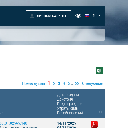
RU
ЛИЧНЫЙ КАБИНЕТ
1
Предыдущая
2
3
4
5
…
22
Следующая
Дата выдачи
Действия
Подтверждения
Утраты силы
мер
Возобновления
03.01.02565.140
14/11/2025
Свидетельство о признании
04/11/2026